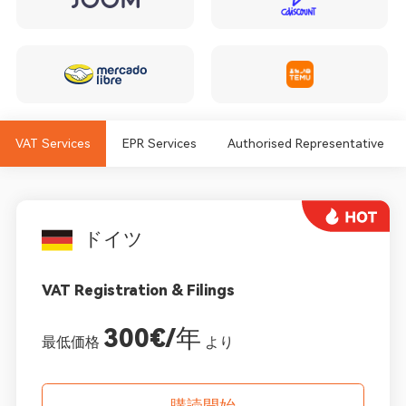
VAT Services
EPR Services
Authorised Representative
ドイツ
VAT Registration & Filings
300€/年
最低価格
より
購読開始