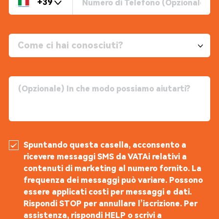
+39
Come ci hai conosciuti?
Spuntando questa casella, acconsento a
ricevere messaggi SMS da VATAi relativi a
contenuti di marketing al numero fornito. La
frequenza dei messaggi può variare. Possono
essere applicati costi per messaggi e dati.
Rispondi STOP per annullare l’iscrizione. Per
assistenza, rispondi HELP o scrivi a